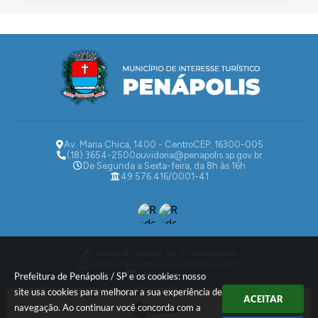
Av. Maria Chica, 1400 - Centro
CEP: 16300-005
(18) 3654-2500
ouvidoria@penapolis.sp.gov.br
De Segunda a Sexta-feira, da 8h às 16h
49.576.416/0001-41
Versão do Sistema:
3.5.3 - 19/06/2026
Portal atualizado em:
07/08/2026 15:11
Dados Abertos
Prefeitura de Penápolis / SP e os cookies: nosso
site usa cookies para melhorar a sua experiência de
ACEITAR
navegação. Ao continuar você concorda com a