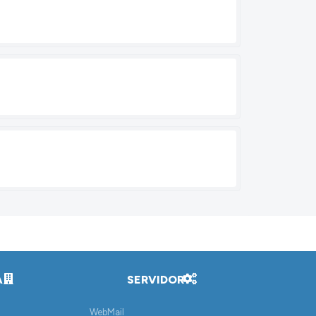
A
SERVIDOR
WebMail