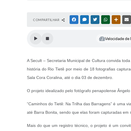
COMPARTILHAR
FACEBOOK
MESSENGER
TWITTER
WHATSAPP
OUTRAS
Velocidade de l
A Secult – Secretaria Municipal de Cultura convida tod
história do Rio Tietê por meio de 18 fotografias captur
Sala Cora Coralina, até o dia 03 de dezembro.
O projeto idealizado pelo fotógrafo penapolense Ângelo 
“Caminhos do Tietê: Na Trilha das Barragens” é uma viag
até Barra Bonita, sendo que elas foram capturadas em s
Mais do que um registro técnico, o projeto é um convit