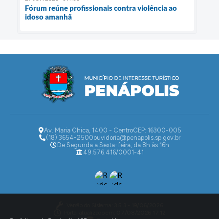
Fórum reúne profissionais contra violência ao
idoso amanhã
Av. Maria Chica, 1400 - Centro
CEP: 16300-005
(18) 3654-2500
ouvidoria@penapolis.sp.gov.br
De Segunda a Sexta-feira, da 8h às 16h
49.576.416/0001-41
Versão do Sistema:
3.5.3 - 19/06/2026
Portal atualizado em:
07/08/2026 17:12