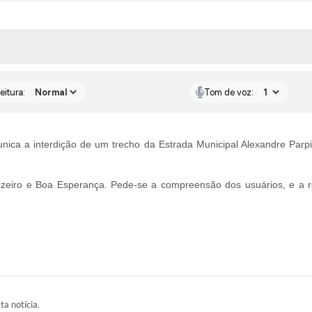
 MÍDIAS
RECEBA NOTÍCIAS
eitura:
Tom de voz:
nica a interdição de um trecho da Estrada Municipal Alexandre Parpi
ruzeiro e Boa Esperança. Pede-se a compreensão dos usuários, e a r
ta notícia.