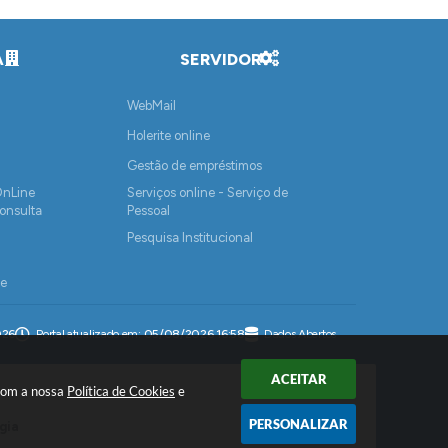
A
SERVIDOR
WebMail
Holerite online
Gestão de empréstimos
OnLine
Serviços online - Serviço de
onsulta
Pessoal
Pesquisa Institucional
de
u Creditados
026
Portal atualizado em:
05/08/2026 16:58
Dados Abertos
edores
ACEITAR
 com a nossa
Política de Cookies
e
PERSONALIZAR
gia