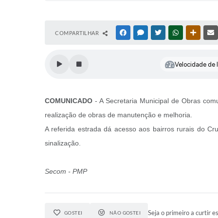
COMPARTILHAR
FACEBOOK
MESSENGER
TWITTER
WHATSAPP
OUTRAS
Velocidade de l
COMUNICADO
- A Secretaria Municipal de Obras comu
realização de obras de manutenção e melhoria.
A referida estrada dá acesso aos bairros rurais do C
sinalização.
Secom - PMP
Seja o primeiro a curtir es
GOSTEI
NÃO GOSTEI