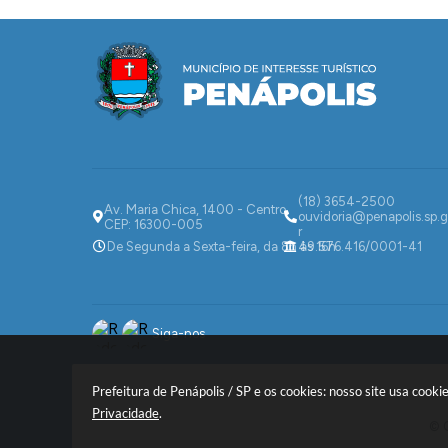
(18) 3654-2500
Av. Maria Chica, 1400 - Centro
ouvidoria@penapolis.sp.g
CEP: 16300-005
r
De Segunda a Sexta-feira, da 8h às 16h
49.576.416/0001-41
Siga-nos
Prefeitura de Penápolis / SP e os cookies: nosso site usa coo
Privacidade
.
© C