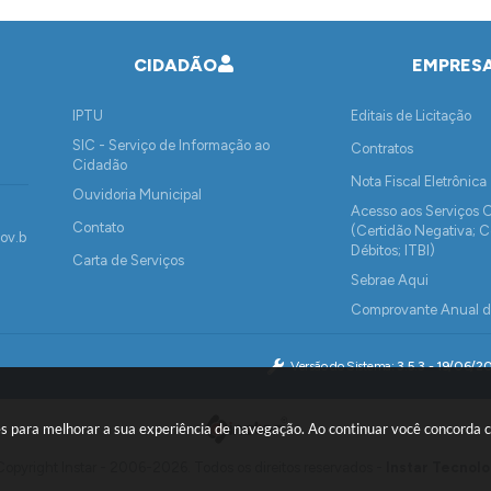
CIDADÃO
EMPRES
IPTU
Editais de Licitação
SIC - Serviço de Informação ao
Contratos
Cidadão
Nota Fiscal Eletrônica
Ouvidoria Municipal
Acesso aos Serviços 
Contato
(Certidão Negativa; C
ov.b
Débitos; ITBI)
Carta de Serviços
Sebrae Aqui
Comprovante Anual 
Rendimentos Pagos o
e de Retenção de IRF
Versão do Sistema:
3.5.3 - 19/06/2
Pagamento de Fornec
kies para melhorar a sua experiência de navegação. Ao continuar você concorda
opyright Instar - 2006-2026. Todos os direitos reservados -
Instar Tecnolo