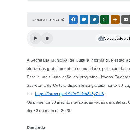
COMPARTILHAR
FACEBOOK
MESSENGER
TWITTER
WHATSAPP
OUTRAS
Velocidade de l
A Secretaria Municipal de Cultura informa que estão abe
oferecidas gratuitamente à comunidade, por meio de pa
Essa é mais uma ação do programa Jovens Talentos, q
Secretaria de Cultura disponibiliza gratuitamente 30 v
link:
https://forms.gle/L9kfVGLNb8x3yZzt6
.
Os primeiros 30 inscritos terão suas vagas garantidas.
dia 30 de maio de 2026.
Demanda