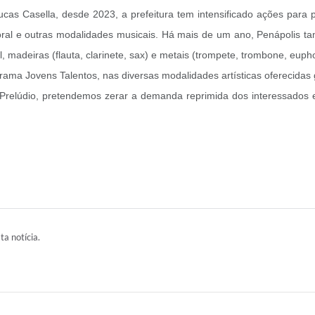
ucas Casella, desde 2023, a prefeitura tem intensificado ações para 
oral e outras modalidades musicais. Há mais de um ano, Penápolis t
al, madeiras (flauta, clarinete, sax) e metais (trompete, trombone, eup
ama Jovens Talentos, nas diversas modalidades artísticas oferecidas 
relúdio, pretendemos zerar a demanda reprimida dos interessados em a
ta notícia.