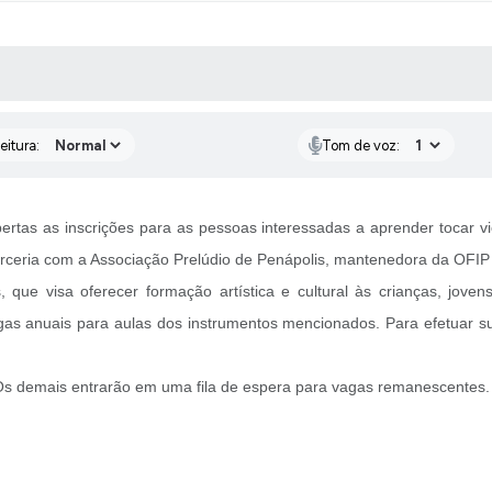
 MÍDIAS
RECEBA NOTÍCIAS
eitura:
Tom de voz:
rtas as inscrições para as pessoas interessadas a aprender tocar viol
rceria com a Associação Prelúdio de Penápolis, mantenedora da OFIP 
ue visa oferecer formação artística e cultural às crianças, joven
agas anuais para aulas dos instrumentos mencionados. Para efetuar su
 Os demais entrarão em uma fila de espera para vagas remanescentes. 