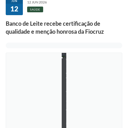
JUN
12 JUN 2026
e
12
i
SAÚDE
t
a
Banco de Leite recebe certificação de
m
e
qualidade e menção honrosa da Fiocruz
n
t
o
m
a
t
e
r
n
o
e
m
P
e
n
á
p
o
l
i
s