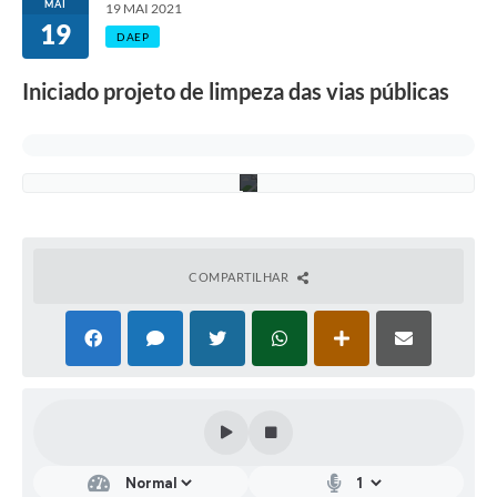
MAI
n
19 MAI 2021
c
19
DAEP
i
o
n
Iniciado projeto de limpeza das vias públicas
á
r
i
o
s
COMPARTILHAR