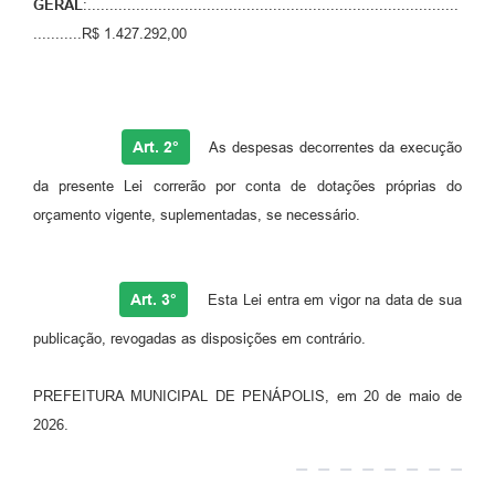
GERAL
:....................................................................................
...........R$ 1.427.292,00
Art. 2°
As despesas decorrentes da execução
da presente Lei correrão por conta de dotações próprias do
orçamento vigente, suplementadas, se necessário.
Art. 3°
Esta Lei entra em vigor na data de sua
publicação, revogadas as disposições em contrário.
PREFEITURA MUNICIPAL DE PENÁPOLIS, em 20 de maio de
2026.