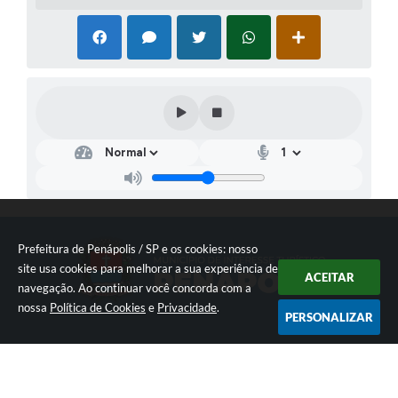
Prefeitura de Penápolis / SP e os cookies: nosso
site usa cookies para melhorar a sua experiência de
ACEITAR
navegação. Ao continuar você concorda com a
nossa
Política de Cookies
e
Privacidade
.
PERSONALIZAR
Av. Maria Chica, 1400 - Centro
CEP: 16300-005
(18) 3654-2500
ouvidoria@penapolis.sp.gov.br
De Segunda a Sexta-feira, da 8h às 16h
49.576.416/0001-41