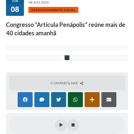
a
JUN
08 JUN 2026
m
08
e
DESENVOLVIMENTO SOCIAL
n
t
Congresso “Articula Penápolis” reúne mais de
o
d
40 cidades amanhã
o
S
U
A
S
COMPARTILHAR