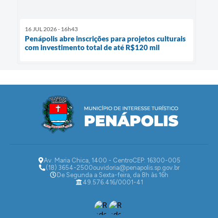
16 JUL 2026 - 16h43
Penápolis abre inscrições para projetos culturais
com investimento total de até R$120 mil
Av. Maria Chica, 1400 - Centro
CEP: 16300-005
(18) 3654-2500
ouvidoria@penapolis.sp.gov.br
De Segunda a Sexta-feira, da 8h às 16h
49.576.416/0001-41