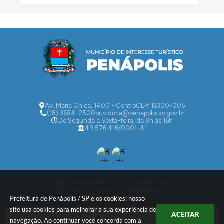
Av. Maria Chica, 1400 - Centro
CEP: 16300-005
(18) 3654-2500
ouvidoria@penapolis.sp.gov.br
De Segunda a Sexta-feira, da 8h às 16h
49.576.416/0001-41
Versão do Sistema:
3.5.3 - 19/06/2026
Portal atualizado em:
07/08/2026 17:12
Dados Abertos
Prefeitura de Penápolis / SP e os cookies: nosso
site usa cookies para melhorar a sua experiência de
ACEITAR
navegação. Ao continuar você concorda com a