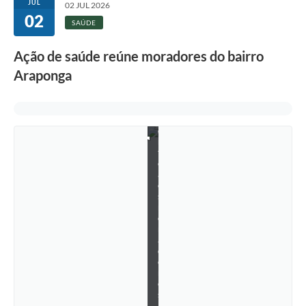
JUL
02 JUL 2026
o
02
s
SAÚDE
g
r
Ação de saúde reúne moradores do bairro
a
t
Araponga
u
i
t
a
m
e
n
t
e
a
o
s
m
o
r
a
d
o
r
e
s