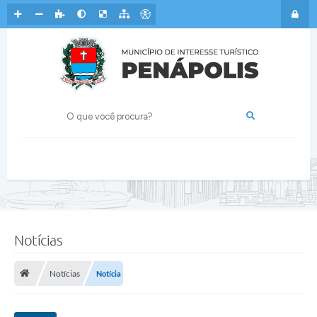
v
e
n
ç
ã
o
d
e
d
o
e
n
ç
a
s
f
o
r
a
m
o
Notícias
f
e
r
Notícias
Notícia
e
c
i
d