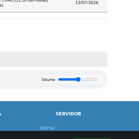
R$ 1.046.531,16 (um milhão,
13/07/2026
s).
Volume
A
SERVIDOR
WebMail
Holerite online