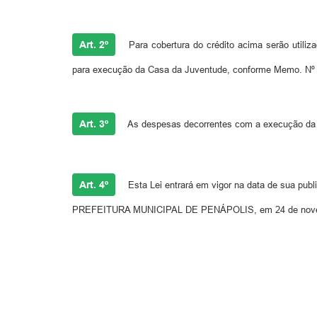
Art. 2º
Para cobertura do crédito acima serão utili
para execução da Casa da Juventude, conforme Memo. Nº 2
Art. 3º
As despesas decorrentes com a execução da p
Art. 4º
Esta Lei entrará em vigor na data de sua publ
PREFEITURA MUNICIPAL DE PENÁPOLIS, em 24 de nove