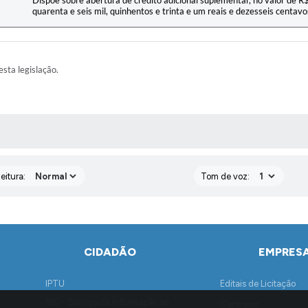
Dispõe sobre abertura de crédito adicional suplementar, no valor de 
quarenta e seis mil, quinhentos e trinta e um reais e dezesseis centavo
esta legislação.
AS MÍDIAS
eitura:
Tom de voz:
CIDADÃO
EMPRES
IPTU
Editais de Licitação
SIC - Serviço de Informação ao
Contratos