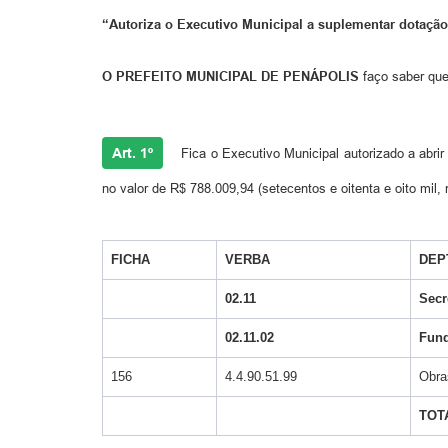
“
Autoriza o Executivo Municipal a suplementar dotação 
O PREFEITO MUNICIPAL DE PENÁPOLIS
faço saber que
Art. 1º
Fica o Executivo Municipal autorizado a abrir 
no valor de R$ 788.009,94 (setecentos e oitenta e oito mil,
FICHA
VERBA
DEP
02.11
Secr
02.11.02
Fund
156
4.4.90.51.99
Obr
TOT