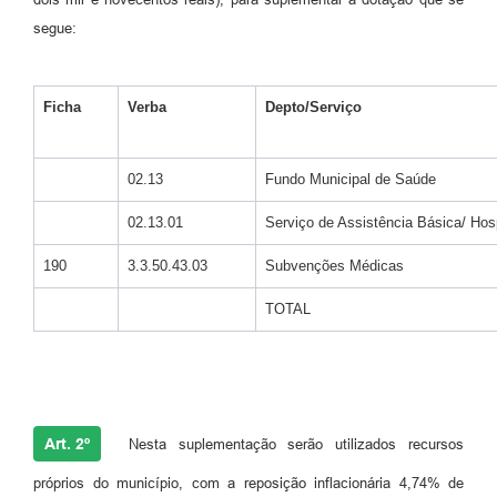
segue:
Ficha
Verba
Depto/Serviço
02.13
Fundo Municipal de Saúde
02.13.01
Serviço de Assistência Básica/ Hosp
190
3.3.50.43.03
Subvenções Médicas
TOTAL
Art. 2º
Nesta suplementação serão utilizados recursos
próprios do município, com a reposição inflacionária 4,74% de