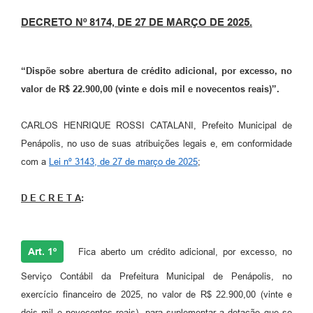
DECRETO Nº 8174, DE 27 DE MARÇO DE 2025.
“Dispõe sobre abertura de
crédito adicional, por excesso, no
valor de R$ 22.900,00 (vinte e dois mil e novecentos reais)”
.
CARLOS HENRIQUE ROSSI CATALANI, Prefeito Municipal de
Penápolis, no uso de suas atribuições legais e, em conformidade
com a
Lei nº 3143, de 27 de março de 2025
;
D E C R E T A
:
Art. 1º
Fica aberto um crédito adicional, por excesso, no
Serviço Contábil da Prefeitura Municipal de Penápolis, no
exercício financeiro de 2025, no valor de R$ 22.900,00 (vinte e
dois mil e novecentos reais), para suplementar a dotação que se