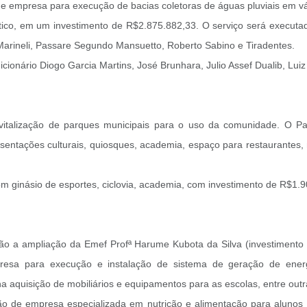
de empresa para execução de bacias coletoras de águas pluviais em vá
ico, em um investimento de R$2.875.882,33. O serviço será executad
Marineli, Passare Segundo Mansuetto, Roberto Sabino e Tiradentes.
onário Diogo Garcia Martins, José Brunhara, Julio Assef Dualib, Luiz
vitalização de parques municipais para o uso da comunidade. O 
sentações culturais, quiosques, academia, espaço para restaurantes,
om ginásio de esportes, ciclovia, academia, com investimento de R$1.
tão a ampliação da Emef Profª Harume Kubota da Silva (investimento
esa para execução e instalação de sistema de geração de energi
na aquisição de mobiliários e equipamentos para as escolas, entre outr
ão de empresa especializada em nutrição e alimentação para alunos 