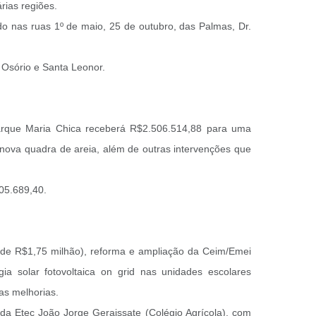
rias regiões.
o nas ruas 1º de maio, 25 de outubro, das Palmas, Dr.
 Osório e Santa Leonor.
Parque Maria Chica receberá R$2.506.514,88 para uma
 nova quadra de areia, além de outras intervenções que
905.689,40.
 de R$1,75 milhão), reforma e ampliação da Ceim/Emei
a solar fotovoltaica on grid nas unidades escolares
as melhorias.
da Etec João Jorge Geraissate (Colégio Agrícola), com