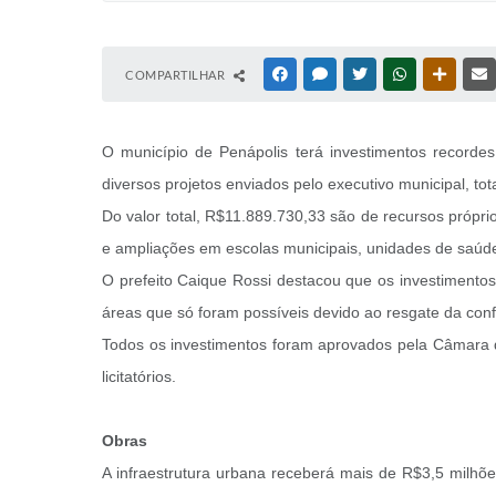
COMPARTILHAR
FACEBOOK
MESSENGER
TWITTER
WHATSAPP
OUTRAS
O município de Penápolis terá investimentos recorde
diversos projetos enviados pelo executivo municipal, t
Do valor total, R$11.889.730,33 são de recursos própri
e ampliações em escolas municipais, unidades de saúde,
O prefeito Caique Rossi destacou que os investimentos
áreas que só foram possíveis devido ao resgate da conf
Todos os investimentos foram aprovados pela Câmara d
licitatórios.
Obras
A infraestrutura urbana receberá mais de R$3,5 milhõ