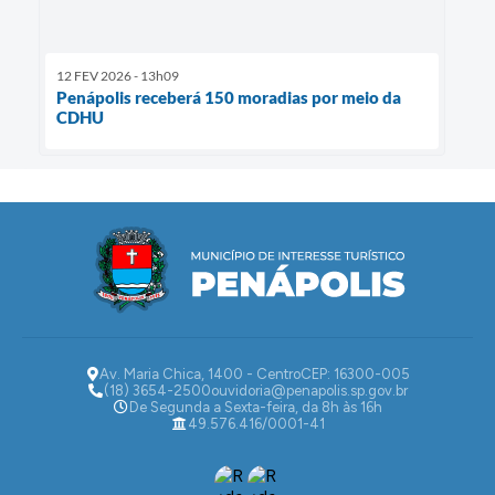
12 FEV 2026 - 13h09
Penápolis receberá 150 moradias por meio da
CDHU
Av. Maria Chica, 1400 - Centro
CEP: 16300-005
(18) 3654-2500
ouvidoria@penapolis.sp.gov.br
De Segunda a Sexta-feira, da 8h às 16h
49.576.416/0001-41