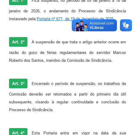
Art. 1º
Fica suspenso, no período de 05 de janeiro a 18 de
janeiro de 2026, o andamento do Processo de Sindicância
instaurado pela
Portaria nº 671, de 19 de dezembro de 2025
.
Art. 2º
A suspensão de que trata o artigo anterior ocorre em
razão do gozo de férias regulamentares do servidor Marcos
Roberto dos Santos, membro da Comissão de Sindicância.
Art. 3º
Encerrado o período de suspensão, os trabalhos da
Comissão deverão ser retomados a partir do primeiro dia útil
subsequente, visando à regular continuidade e conclusão do
Processo de Sindicância.
Art. 4º
Esta Portaria entra em vigor na data de sua