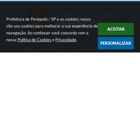
Prefeitura de Penápolis / SP e os cookies: nosso
site usa cookies para melhorar a sua experiência de
ACEITAR
navegação. Ao continuar você concorda com a
nossa
Política de Cookies
e
Privacidade
.
PERSONALIZAR
Av. Maria Chica, 1400 - Centro
CEP: 16300-005
(18) 3654-2500
ouvidoria@penapolis.sp.gov.br
De Segunda a Sexta-feira, da 8h às 16h
49.576.416/0001-41
Versão do Sistema:
3.5.3 - 19/06/2026
Portal atualizado em:
06/08/2026 16:55
Dados Abertos
© Copyright Instar - 2006-2026. Todos os direitos reservados -
Instar Tecnologia