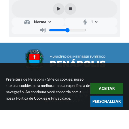
Prefeitura de Penápolis / SP e os cookies: nosso
site usa cookies para melhorar a sua experiência de
Av. Maria Chica, 1400 - Centro
CEP: 16300-005
ACEITAR
navegação. Ao continuar você concorda com a
(18) 3654-2500
ouvidoria@penapolis.sp.gov.br
De Segunda a Sexta-feira, da 8h às 16h
nossa
Política de Cookies
e
Privacidade
.
49.576.416/0001-41
PERSONALIZAR