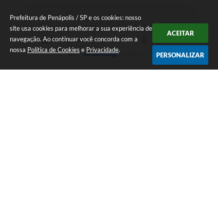
Prefeitura de Penápolis / SP e os cookies: nosso
site usa cookies para melhorar a sua experiência de
ACEITAR
navegação. Ao continuar você concorda com a
nossa
Política de Cookies
e
Privacidade
.
PERSONALIZAR
Av. Maria Chica, 1400 - Centro
CEP: 16300-005
(18) 3654-2500
ouvidoria@penapolis.sp.gov.br
De Segunda a Sexta-feira, da 8h às 16h
49.576.416/0001-41