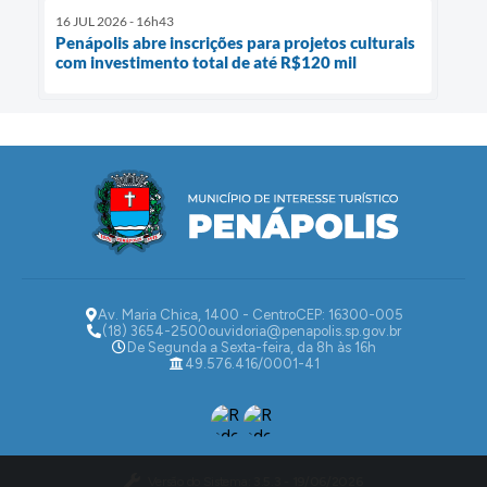
16 JUL 2026 - 16h43
Penápolis abre inscrições para projetos culturais
com investimento total de até R$120 mil
Av. Maria Chica, 1400 - Centro
CEP: 16300-005
(18) 3654-2500
ouvidoria@penapolis.sp.gov.br
De Segunda a Sexta-feira, da 8h às 16h
49.576.416/0001-41
Versão do Sistema:
3.5.3 - 19/06/2026