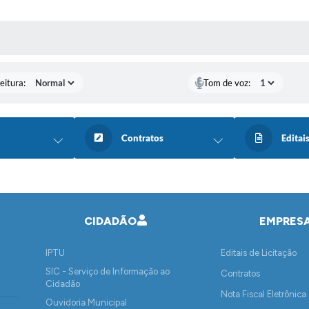
 MÍDIAS
eitura:
Tom de voz:
Contratos
Editai
CIDADÃO
EMPRES
IPTU
Editais de Licitação
SIC - Serviço de Informação ao
Contratos
Cidadão
Nota Fiscal Eletrônica
Ouvidoria Municipal