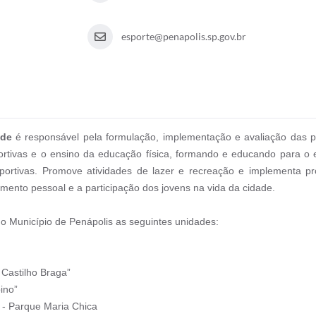
esporte@penapolis.sp.gov.br
tude
é responsável pela formulação, implementação e avaliação das po
portivas e o ensino da educação física, formando e educando para o 
portivas. Promove atividades de lazer e recreação e implementa pr
imento pessoal e a participação dos jovens na vida da cidade.
no Município de Penápolis as seguintes unidades:
 Castilho Braga”
ino”
” - Parque Maria Chica