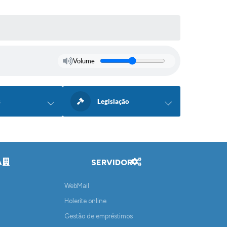
Volume
s
Legislação
A
SERVIDOR
WebMail
Holerite online
Gestão de empréstimos