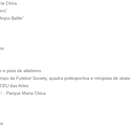
ria Chica
ers”
njos Bafile”
ha
 e pista de atletismo
mpo de Futebol Society, quadra poliesportiva e minipista de skate
- CEU das Artes
a” - Parque Maria Chica
ia