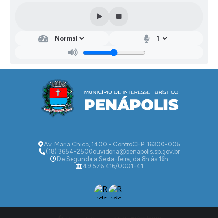
Fina
nça
s
Mari
a
Emíli
a
Perei
ra de
Souz
a
Av. Maria Chica, 1400 - Centro
CEP: 16300-005
(18) 3654-2500
ouvidoria@penapolis.sp.gov.br
De Segunda a Sexta-feira, da 8h às 16h
49.576.416/0001-41