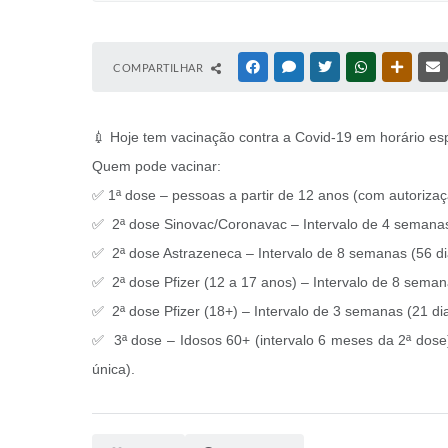
COMPARTILHAR
FACEBOOK
MESSENGER
TWITTER
WHATSAPP
OUTRAS
💉 Hoje tem vacinação contra a Covid-19 em horário es
Quem pode vacinar:
✅ 1ª dose – pessoas a partir de 12 anos (com autorizaç
✅ 2ª dose Sinovac/Coronavac – Intervalo de 4 semanas
✅ 2ª dose Astrazeneca – Intervalo de 8 semanas (56 di
✅ 2ª dose Pfizer (12 a 17 anos) – Intervalo de 8 seman
✅ 2ª dose Pfizer (18+) – Intervalo de 3 semanas (21 di
✅ 3ª dose – Idosos 60+ (intervalo 6 meses da 2ª dose)
única).