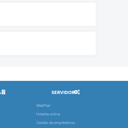
A
SERVIDOR
WebMail
Holerite online
Gestão de empréstimos