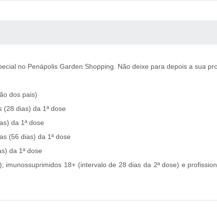
 MÍDIAS
RECEBA NOTÍCIAS
pecial no Penápolis Garden Shopping. Não deixe para depois a sua pro
ão dos pais)
 (28 dias) da 1ª dose
as) da 1ª dose
as (56 dias) da 1ª dose
as) da 1ª dose
; imunossuprimidos 18+ (intervalo de 28 dias da 2ª dose) e profissio