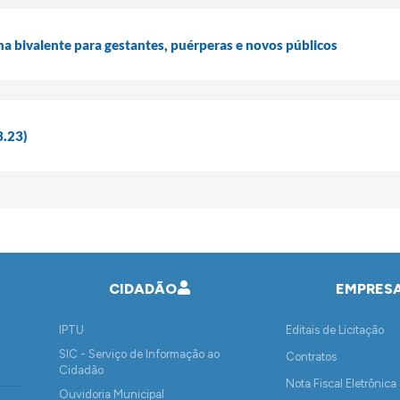
na bivalente para gestantes, puérperas e novos públicos
3.23)
CIDADÃO
EMPRES
IPTU
Editais de Licitação
SIC - Serviço de Informação ao
Contratos
Cidadão
Nota Fiscal Eletrônica
Ouvidoria Municipal