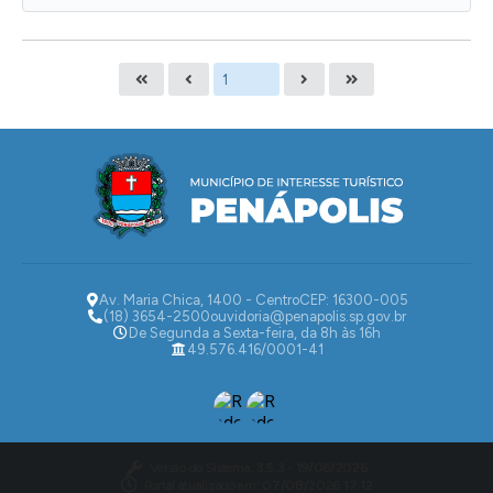
Av. Maria Chica, 1400 - Centro
CEP: 16300-005
(18) 3654-2500
ouvidoria@penapolis.sp.gov.br
De Segunda a Sexta-feira, da 8h às 16h
49.576.416/0001-41
Versão do Sistema:
3.5.3 - 19/06/2026
Portal atualizado em:
07/08/2026 17:12