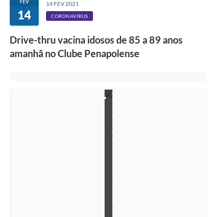
FEV
14 FEV 2021
9
14
c
CORONAVÍRUS
o
n
Drive-thru vacina idosos de 85 a 89 anos
t
e
amanhã no Clube Penapolense
m
p
l
a
i
d
o
s
o
s
d
e
8
5
a
8
9
a
n
o
s