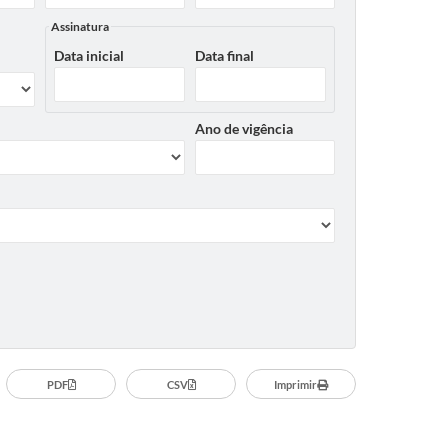
Assinatura
Data inicial
Data final
Ano de vigência
PDF
CSV
Imprimir