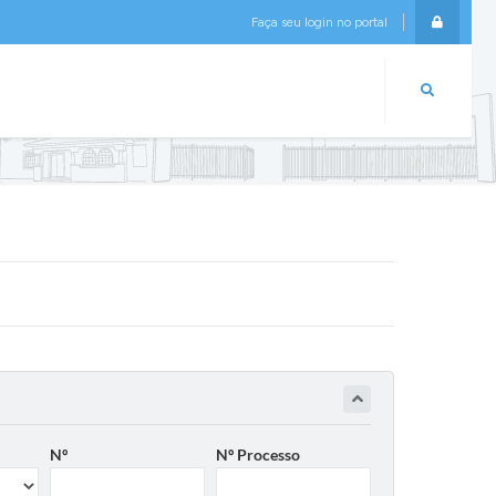
Faça seu login no portal
Login
Nº
Nº Processo