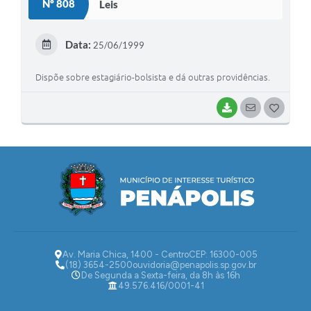
Nº 808
Leis
Data:
25/06/1999
Dispõe sobre estagiário-bolsista e dá outras providências.
BAIXAR
SEGUIR
G
O
S
T
E
I
Av. Maria Chica, 1400 - Centro
CEP: 16300-005
(18) 3654-2500
ouvidoria@penapolis.sp.gov.br
De Segunda a Sexta-feira, da 8h às 16h
49.576.416/0001-41