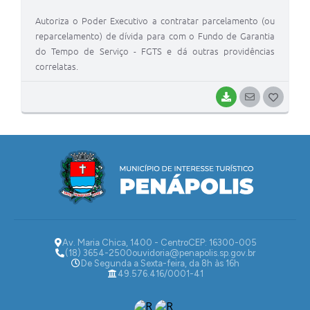
I
Autoriza o Poder Executivo a contratar parcelamento (ou
reparcelamento) de dívida para com o Fundo de Garantia
do Tempo de Serviço - FGTS e dá outras providências
correlatas.
BAIXAR
SEGUIR
G
O
S
T
E
I
Av. Maria Chica, 1400 - Centro
CEP: 16300-005
(18) 3654-2500
ouvidoria@penapolis.sp.gov.br
De Segunda a Sexta-feira, da 8h às 16h
49.576.416/0001-41