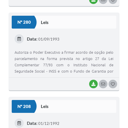
O
S
Nº 280
Leis
T
E
Data:
01/09/1993
I
Autoriza o Poder Executivo a firmar acordo de opção pelo
parcelamento na forma prevista no artigo 27 da Lei
Complementar 77/93 com o Instituto Nacional de
Seguridade Social - INSS e com o Fundo de Garantia por
Tempo de Serviço - FGTS e dá outras providências.
BAIXAR
SEGUIR
G
O
S
Nº 208
Leis
T
E
Data:
01/12/1992