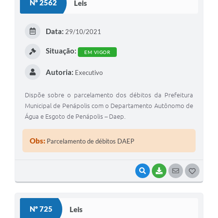
Nº 2562
Leis
Data:
29/10/2021
Situação:
EM VIGOR
Autoria:
Executivo
Dispõe sobre o parcelamento dos débitos da Prefeitura
Municipal de Penápolis com o Departamento Autônomo de
Água e Esgoto de Penápolis – Daep.
Obs:
Parcelamento de débitos DAEP
VISUALIZAR
BAIXAR
SEGUIR
G
O
S
Nº 725
Leis
T