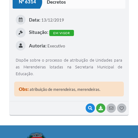
Nº 6314
Decretos
Data:
13/12/2019
Situação:
EM VIGOR
Autoria:
Executivo
Dispõe sobre o processo de atribuição de Unidades para
as Merendeiras lotadas na Secretaria Municipal de
Educação.
Obs:
atribuição de merendeiras, merendeiras.
VISUALIZAR
BAIXAR
SEGUIR
G
O
S
T