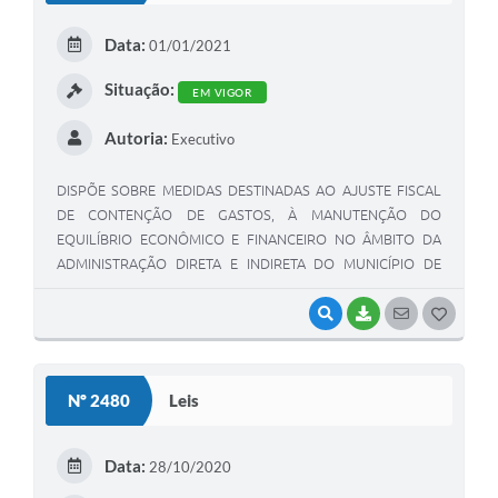
E
Data:
01/01/2021
I
Situação:
EM VIGOR
Autoria:
Executivo
DISPÕE SOBRE MEDIDAS DESTINADAS AO AJUSTE FISCAL
DE CONTENÇÃO DE GASTOS, À MANUTENÇÃO DO
EQUILÍBRIO ECONÔMICO E FINANCEIRO NO ÂMBITO DA
ADMINISTRAÇÃO DIRETA E INDIRETA DO MUNICÍPIO DE
PENÁPOLIS, FIXA DIRETRIZES E RESTRIÇÕES PARA A
REDUÇÃO E OTIMIZAÇÃO DAS DESPESAS E AMPLIAÇÃO
VISUALIZAR
BAIXAR
SEGUIR
G
DAS RECEITAS.
O
S
Nº 2480
Leis
T
E
Data:
28/10/2020
I