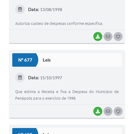
E
Data:
13/08/1998
I
Autoriza custeio de despesas conforme especifica.
BAIXAR
SEGUIR
G
O
S
Nº 677
Leis
T
E
Data:
15/10/1997
I
Que estima a Receita e fixa a Despesa do Município de
Penápolis para o exercício de 1998.
BAIXAR
SEGUIR
G
O
S