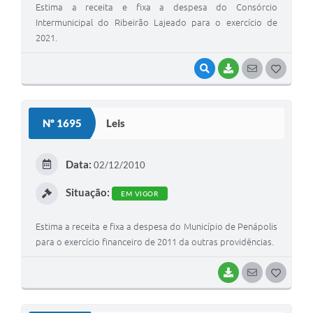
Estima a receita e fixa a despesa do Consórcio
Intermunicipal do Ribeirão Lajeado para o exercício de
2021.
VISUALIZAR
BAIXAR
SEGUIR
G
O
S
Nº 1695
Leis
T
E
Data:
02/12/2010
I
Situação:
EM VIGOR
Estima a receita e fixa a despesa do Município de Penápolis
para o exercício financeiro de 2011 da outras providências.
BAIXAR
SEGUIR
G
O