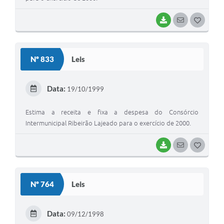
BAIXAR
SEGUIR
G
O
S
Nº 833
Leis
T
E
Data:
19/10/1999
I
Estima a receita e fixa a despesa do Consórcio
Intermunicipal Ribeirão Lajeado para o exercício de 2000.
BAIXAR
SEGUIR
G
O
S
Nº 764
Leis
T
E
Data:
09/12/1998
I