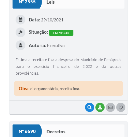
Nº 2555
Leis
Data:
29/10/2021
Situação:
EM VIGOR
Autoria:
Executivo
Estima a receita e fixa a despesa do Município de Penápolis
para o exercício financeiro de 2.022 e dá outras
providências.
Obs:
lei orçamentária, receita fixa.
VISUALIZAR
BAIXAR
SEGUIR
G
O
S
Nº 6690
Decretos
T