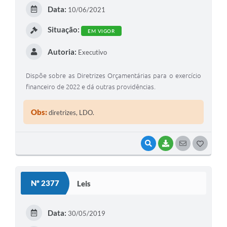
E
Data:
10/06/2021
I
Situação:
EM VIGOR
Autoria:
Executivo
Dispõe sobre as Diretrizes Orçamentárias para o exercício
financeiro de 2022 e dá outras providências.
Obs:
diretrizes, LDO.
VISUALIZAR
BAIXAR
SEGUIR
G
O
S
Nº 2377
Leis
T
E
Data:
30/05/2019
I