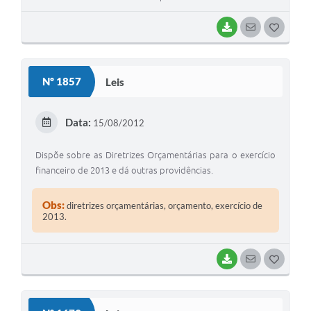
BAIXAR
SEGUIR
G
O
S
Nº 1857
Leis
T
E
Data:
15/08/2012
I
Dispõe sobre as Diretrizes Orçamentárias para o exercício
financeiro de 2013 e dá outras providências.
Obs:
diretrizes orçamentárias, orçamento, exercício de
2013.
BAIXAR
SEGUIR
G
O
S