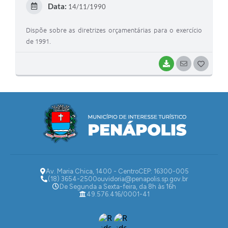
Data:
14/11/1990
I
Dispõe sobre as diretrizes orçamentárias para o exercício
de 1991.
BAIXAR
SEGUIR
G
O
S
T
E
I
Av. Maria Chica, 1400 - Centro
CEP: 16300-005
(18) 3654-2500
ouvidoria@penapolis.sp.gov.br
De Segunda a Sexta-feira, da 8h às 16h
49.576.416/0001-41