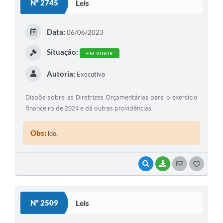
Nº 2745
Leis
Data:
06/06/2023
Situação:
EM VIGOR
Autoria:
Executivo
Dispõe sobre as Diretrizes Orçamentárias para o exercício
financeiro de 2024 e dá outras providências.
Obs:
ldo.
VISUALIZAR
BAIXAR
SEGUIR
G
O
S
Nº 2509
Leis
T