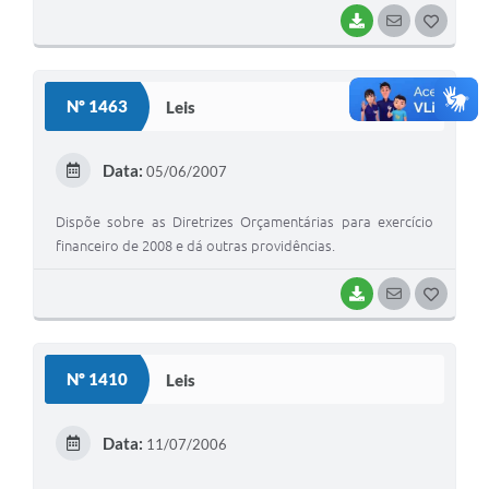
BAIXAR
SEGUIR
G
O
S
Nº 1463
Leis
T
E
Data:
05/06/2007
I
Dispõe sobre as Diretrizes Orçamentárias para exercício
financeiro de 2008 e dá outras providências.
BAIXAR
SEGUIR
G
O
S
Nº 1410
Leis
T
E
Data:
11/07/2006
I