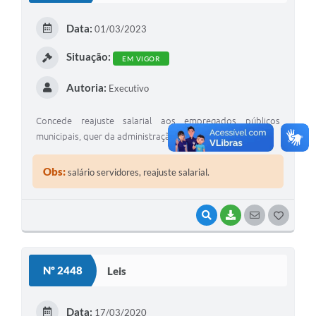
E
Data:
01/03/2023
I
Situação:
EM VIGOR
Autoria:
Executivo
Concede reajuste salarial aos empregados públicos
municipais, quer da administração direta e indireta.
Obs:
salário servidores, reajuste salarial.
VISUALIZAR
BAIXAR
SEGUIR
G
O
S
Nº 2448
Leis
T
E
Data:
17/03/2020