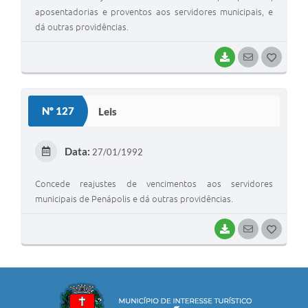
aposentadorias e proventos aos servidores municipais, e
dá outras providências.
BAIXAR
SEGUIR
G
O
S
Nº 127
Leis
T
E
Data:
27/01/1992
I
Concede reajustes de vencimentos aos servidores
municipais de Penápolis e dá outras providências.
BAIXAR
SEGUIR
G
O
S
T