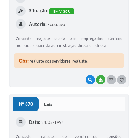
I
Situação:
EM VIGOR
Autoria:
Executivo
Concede reajuste salarial aos empregados públicos
municipais, quer da administração direta e indireta.
Obs:
reajuste dos servidores, reajuste.
VISUALIZAR
BAIXAR
SEGUIR
G
O
S
Nº 370
Leis
T
E
Data:
24/05/1994
I
Concede reajuste de vencimentos, pensões,