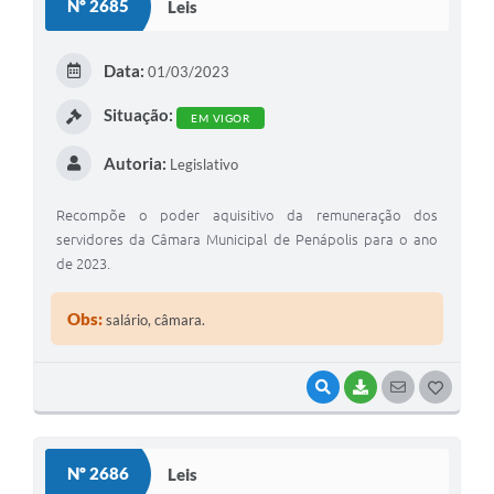
Nº 2685
Leis
Data:
01/03/2023
Situação:
EM VIGOR
Autoria:
Legislativo
Recompõe o poder aquisitivo da remuneração dos
servidores da Câmara Municipal de Penápolis para o ano
de 2023.
Obs:
salário, câmara.
VISUALIZAR
BAIXAR
SEGUIR
G
O
S
Nº 2686
Leis
T