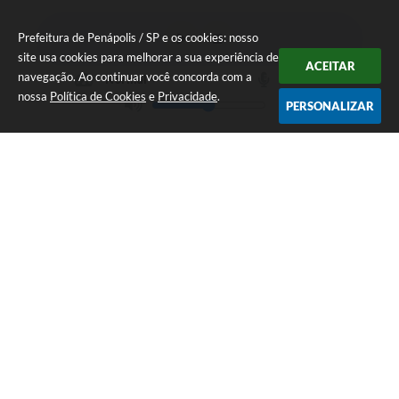
Prefeitura de Penápolis / SP e os cookies: nosso
site usa cookies para melhorar a sua experiência de
ACEITAR
navegação. Ao continuar você concorda com a
nossa
Política de Cookies
e
Privacidade
.
PERSONALIZAR
Av. Maria Chica, 1400 - Centro
CEP: 16300-005
(18) 3654-2500
ouvidoria@penapolis.sp.gov.br
De Segunda a Sexta-feira, da 8h às 16h
49.576.416/0001-41